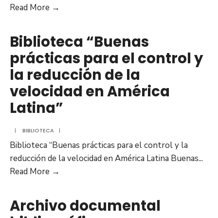
Publicación
Read More →
de
la
Biblioteca “Buenas
guía:
prácticas para el control y
Buenas
la reducción de la
prácticas
para
velocidad en América
el
Latina”
control
y
|
BIBLIOTECA
|
la
Biblioteca “Buenas prácticas para el control y la
reducción
reducción de la velocidad en América Latina Buenas
...
de
Biblioteca
Read More →
la
“Buenas
velocidad
prácticas
Archivo documental
en
para
América