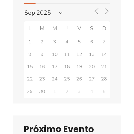
seguridad
de
los
motociclistas
L
M
M
J
V
S
D
en
1
2
3
4
5
6
7
Latinoamérica
8
9
10
11
12
13
14
15
16
17
18
19
20
21
22
23
24
25
26
27
28
29
30
1
2
3
4
5
Próximo Evento