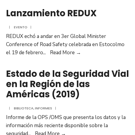
Segura
la
en
Lanzamiento REDUX
selección
México
de
|
EVENTO
|
las
REDUX echó a andar en 3er Global Minister
mejores
Conference of Road Safety celebrada en Estocolmo
prácticas
Lanzamiento
el 19 de febrero
...
Read More →
en
REDUX
control
Estado de la Seguridad Vial
de
en la Región de las
velocidad
Américas (2019)
|
BIBLIOTECA
,
INFORMES
|
Informe de la OPS /OMS que presenta los datos y la
información más reciente disponible sobre la
Estado
seguridad
...
Read More →