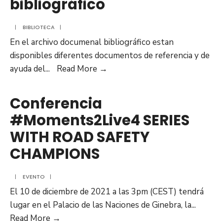
bibliográfico
el
Latina
control
|
BIBLIOTECA
|
y
En el archivo documenal bibliográfico estan
la
disponibles diferentes documentos de referencia y de
reducción
Archivo
ayuda del
...
Read More →
de
documental
la
bibliográfico
Conferencia
velocidad
en
#Moments2Live4 SERIES
América
WITH ROAD SAFETY
Latina”
CHAMPIONS
|
EVENTO
|
El 10 de diciembre de 2021 a las 3pm (CEST) tendrá
lugar en el Palacio de las Naciones de Ginebra, la
...
Conferencia
Read More →