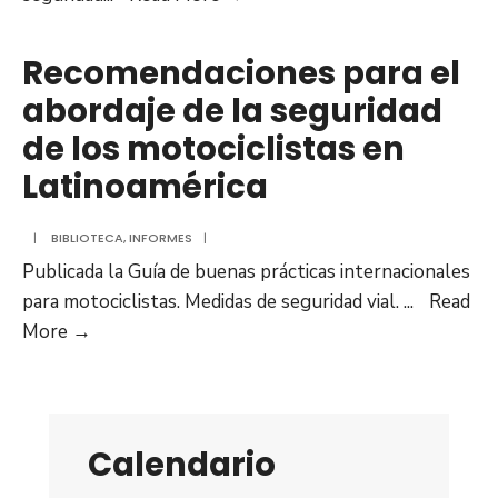
de
la
Recomendaciones para el
Seguridad
abordaje de la seguridad
Vial
de los motociclistas en
en
la
Latinoamérica
Región
de
|
BIBLIOTECA
,
INFORMES
|
las
Publicada la Guía de buenas prácticas internacionales
Américas
para motociclistas. Medidas de seguridad vial.
...
Read
(2019)
Recomendaciones
More →
para
el
abordaje
de
Calendario
la