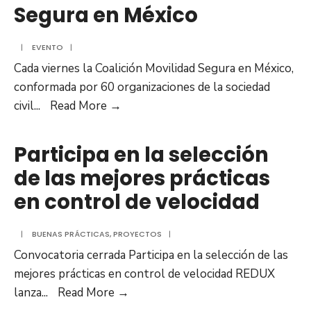
Capítulo
Segura en México
I:
Velocidad
|
EVENTO
|
Cada viernes la Coalición Movilidad Segura en México,
conformada por 60 organizaciones de la sociedad
Participación
civil
...
Read More →
de
REDUX
Participa en la selección
en
de las mejores prácticas
el
en control de velocidad
Café
Virtual
|
BUENAS PRÁCTICAS
,
PROYECTOS
de
|
Convocatoria cerrada Participa en la selección de las
la
mejores prácticas en control de velocidad REDUX
Coalición
Participa
lanza
...
Read More →
Movilidad
en