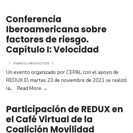
#Moments2Live4
SERIES
Conferencia
WITH
Iberoamericana sobre
ROAD
factores de riesgo.
SAFETY
CHAMPIONS
Capítulo I: Velocidad
|
EVENTO
,
PROYECTOS
|
Un evento organizado por CEPAL con el apoyo de
REDUX El martes 23 de noviembre de 2021 se realizó
Conferencia
la
...
Read More →
Iberoamericana
sobre
Participación de REDUX en
factores
el Café Virtual de la
de
Coalición Movilidad
riesgo.