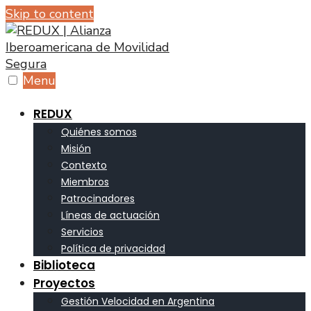
Skip to content
Menu
REDUX
Quiénes somos
Misión
Contexto
Miembros
Patrocinadores
Líneas de actuación
Servicios
Política de privacidad
Biblioteca
Proyectos
Gestión Velocidad en Argentina