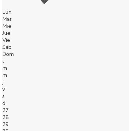
Lun
Mar
Mié
Jue
Vie
Sáb
Dom
l
m
m
j
v
s
d
27
28
29