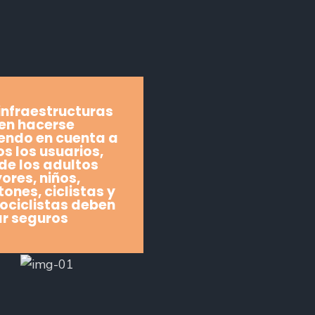
infraestructuras
en hacerse
endo en cuenta a
s los usuarios,
de los adultos
res, niños,
ones, ciclistas y
ociclistas deben
ar seguros