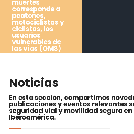
muertes
corresponde a
peatones,
motociclistas y
ciclistas, los
usuarios
vulnerables de
las vías (OMS)
Noticias
En esta sección, compartimos noved
publicaciones y eventos relevantes s
seguridad vial y movilidad segura en
Iberoamérica.