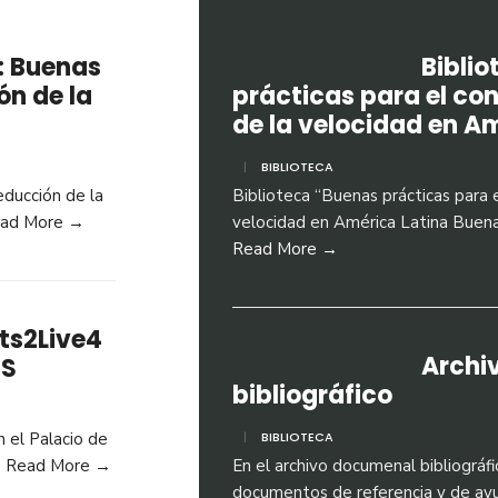
a: Buenas
Bibli
ón de la
prácticas para el con
de la velocidad en A
|
BIBLIOTECA
reducción de la
Biblioteca “Buenas prácticas para e
ad More →
velocidad en América Latina Buenas
Read More →
ts2Live4
Archi
NS
bibliográfico
 el Palacio de
|
BIBLIOTECA
Read More →
En el archivo documenal bibliográf
documentos de referencia y de ayu