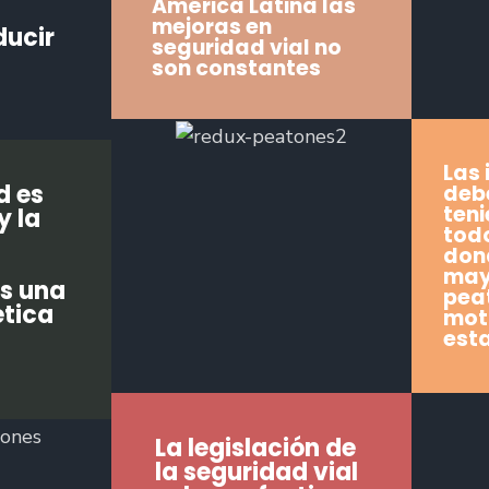
América Latina las
mejoras en
ducir
seguridad vial no
son constantes
Las 
d es
deb
teni
y la
todo
don
mayo
es una
peat
ética
mot
est
La legislación de
la seguridad vial