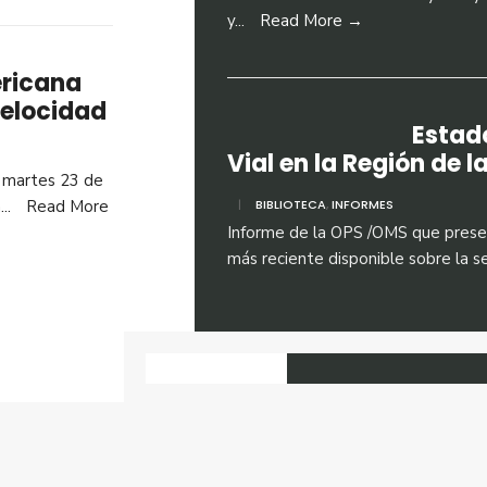
y
...
Read More →
ericana
Velocidad
Estad
Vial en la Región de 
 martes 23 de
a
...
Read More
|
BIBLIOTECA
,
INFORMES
Informe de la OPS /OMS que presen
más reciente disponible sobre la se