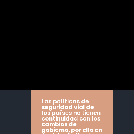
Las políticas de
seguridad vial de
los países no tienen
continuidad con los
cambios de
gobierno, por ello en