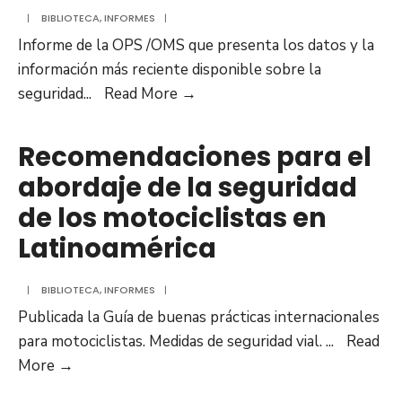
|
BIBLIOTECA
,
INFORMES
|
Informe de la OPS /OMS que presenta los datos y la
información más reciente disponible sobre la
Estado
seguridad
...
Read More →
de
la
Recomendaciones para el
Seguridad
abordaje de la seguridad
Vial
de los motociclistas en
en
la
Latinoamérica
Región
de
|
BIBLIOTECA
,
INFORMES
|
las
Publicada la Guía de buenas prácticas internacionales
Américas
para motociclistas. Medidas de seguridad vial.
...
Read
(2019)
Recomendaciones
More →
para