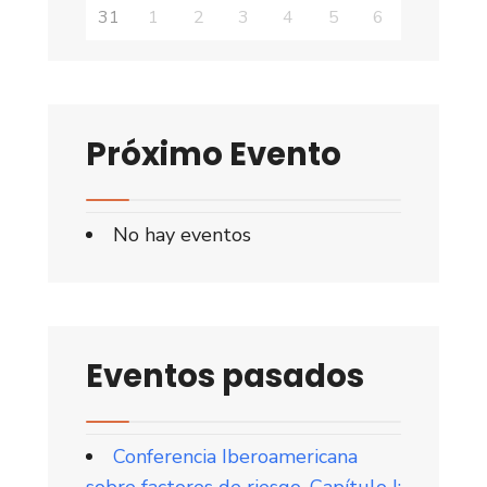
31
1
2
3
4
5
6
Próximo Evento
No hay eventos
Eventos pasados
Conferencia Iberoamericana
sobre factores de riesgo. Capítulo I: