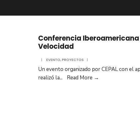
Conferencia Iberoamericana s
Velocidad
|
EVENTO
,
PROYECTOS
|
Un evento organizado por CEPAL con el a
Conferencia
realizó la
...
Read More →
Iberoamericana
sobre
factores
de
riesgo.
Capítulo
I: