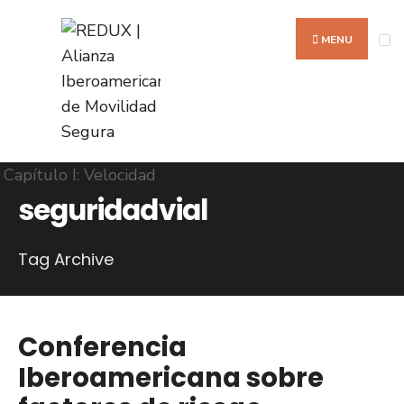
Search
Skip
for:
to
MENU
content
seguridadvial
Tag Archive
Conferencia
Iberoamericana sobre