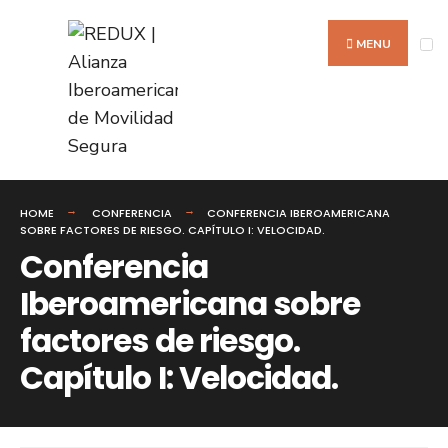
Search
Skip
for:
to
MENU
content
HOME
CONFERENCIA
CONFERENCIA IBEROAMERICANA
SOBRE FACTORES DE RIESGO. CAPÍTULO I: VELOCIDAD.
Conferencia
Iberoamericana sobre
factores de riesgo.
Capítulo I: Velocidad.