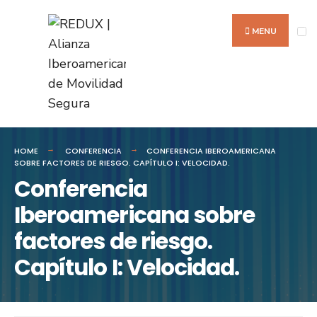
Search
Skip
for:
to
MENU
content
HOME
CONFERENCIA
CONFERENCIA IBEROAMERICANA
SOBRE FACTORES DE RIESGO. CAPÍTULO I: VELOCIDAD.
Conferencia
Iberoamericana sobre
factores de riesgo.
Capítulo I: Velocidad.