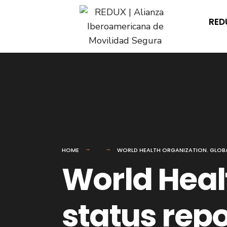
for:
Skip
RED
to
content
HOME
WORLD HEALTH ORGANIZATION. GLOBA
World Heal
status repo