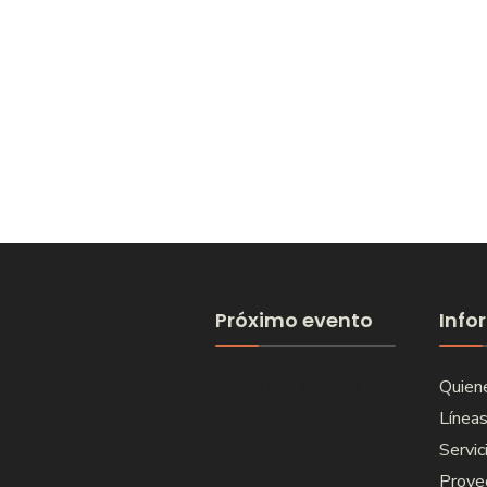
Próximo evento
Info
No hay eventos
Quien
Líneas
Servic
Proye