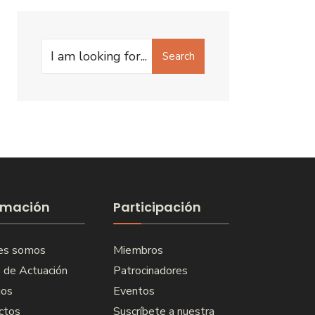
Search
Search
for:
rmación
Participación
es somos
Miembros
 de Actuación
Patrocinadores
ios
Eventos
ctos
Suscríbete a nuestra