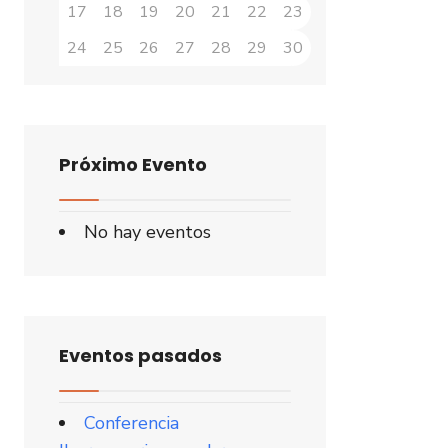
17
18
19
20
21
22
23
24
25
26
27
28
29
30
Próximo Evento
No hay eventos
Eventos pasados
Conferencia