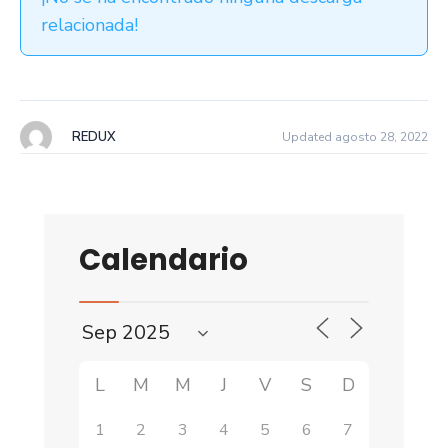
relacionada!
REDUX
Updated agosto 28, 2022
Calendario
L
M
M
J
V
S
D
1
2
3
4
5
6
7