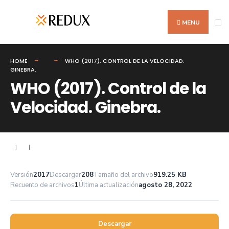
Search
Skip
for:
to
MENU
content
HOME
WHO (2017). CONTROL DE LA VELOCIDAD.
GINEBRA.
WHO (2017). Control de la
Velocidad. Ginebra.
|
|
Versión
2017
Descargar
208
Tamaño del archivo
919.25 KB
Recuento de archivos
1
Última actualización
agosto 28, 2022
Descargar