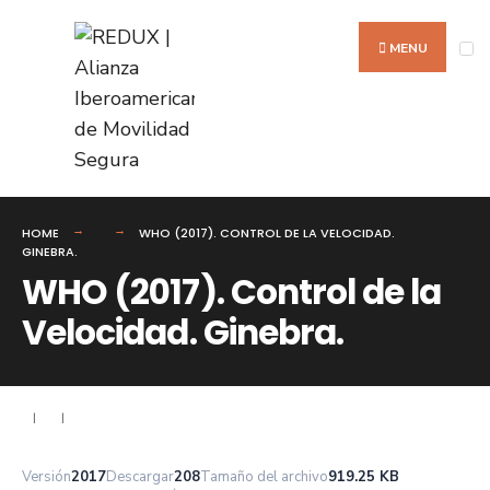
Search
Skip
for:
to
MENU
content
HOME
WHO (2017). CONTROL DE LA VELOCIDAD.
GINEBRA.
WHO (2017). Control de la
Velocidad. Ginebra.
|
|
Versión
2017
Descargar
208
Tamaño del archivo
919.25 KB