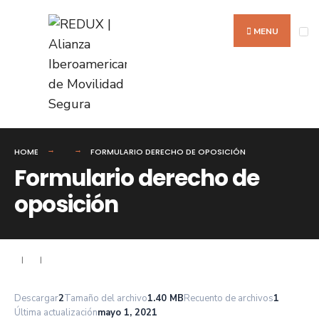
Search
Skip
for:
to
MENU
content
HOME
FORMULARIO DERECHO DE OPOSICIÓN
Formulario derecho de
oposición
|
|
Descargar
2
Tamaño del archivo
1.40 MB
Recuento de archivos
1
Última actualización
mayo 1, 2021