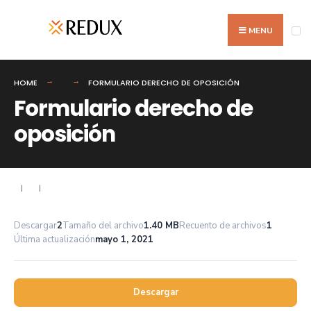
Search
Skip
for:
to
MENU
content
HOME
FORMULARIO DERECHO DE OPOSICIÓN
Formulario derecho de
oposición
|
|
Descargar
2
Tamaño del archivo
1.40 MB
Recuento de archivos
1
Última actualización
mayo 1, 2021
Descargar