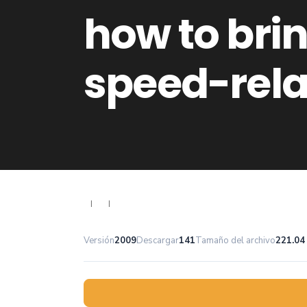
how to bri
speed-relat
|
|
Versión
2009
Descargar
141
Tamaño del archivo
221.04