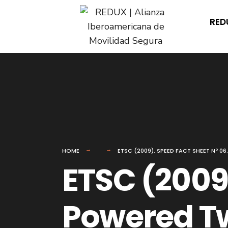
for:
Skip
RED
to
content
HOME
ETSC (2009). SPEED FACT SHEET Nº 
ETSC (2009)
Powered T