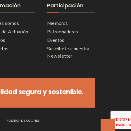
rmación
Participación
es somos
Miembros
 de Actuación
Patrocinadores
ios
Eventos
ctos
Suscríbete a nuestra
Newsletter
idad segura y sostenible.
POLÍTICA DE COOKIES
↑