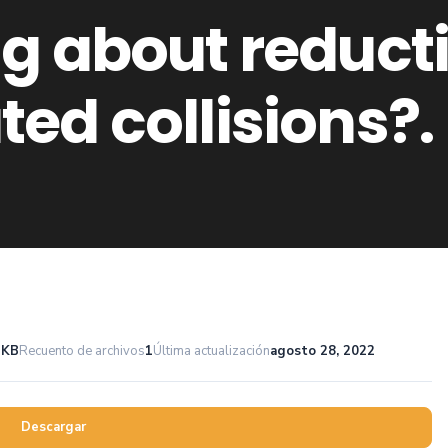
ng about reducti
ed collisions?.
 KB
Recuento de archivos
1
Última actualización
agosto 28, 2022
Descargar