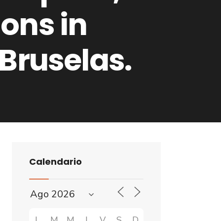
ons in
 Bruselas.
Calendario
L
M
M
J
V
S
D