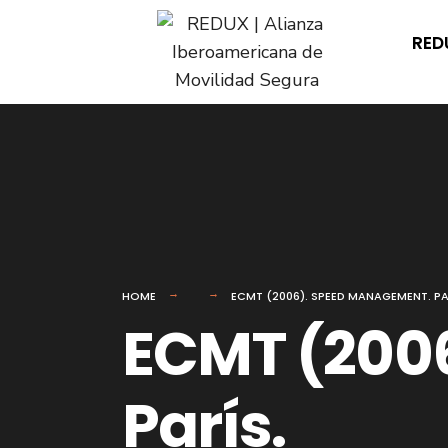
for:
Skip
RED
to
content
HOME
ECMT (2006). SPEED MANAGEMENT. PA
ECMT (200
París.