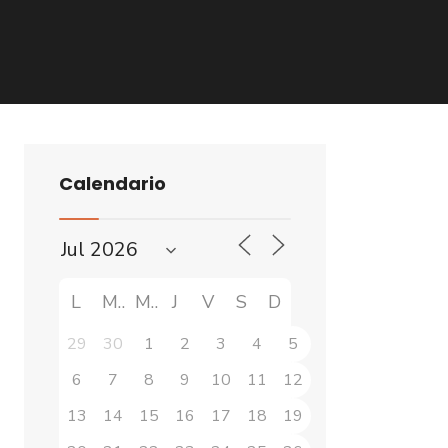
Calendario
L
M
M
J
V
S
D
29
30
1
2
3
4
5
6
7
8
9
10
11
12
13
14
15
16
17
18
19