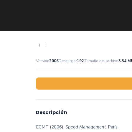
|
|
Versión
2006
Descargar
192
Tamaño del archivo
3.34 M
Descripción
ECMT (2006).
Speed Management.
París.