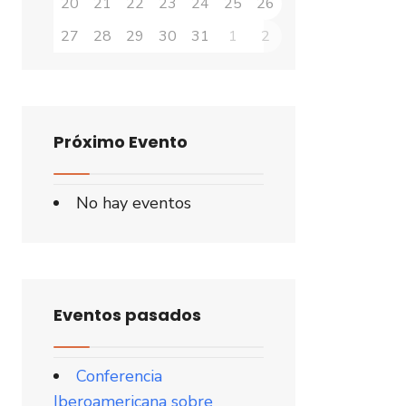
20
21
22
23
24
25
26
27
28
29
30
31
1
2
Próximo Evento
No hay eventos
Eventos pasados
Conferencia
Iberoamericana sobre