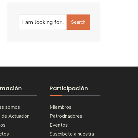
Search
Search
for:
rmación
Participación
es somos
Miembros
 de Actuación
Patrocinadores
ios
Eventos
ctos
Suscríbete a nuestra