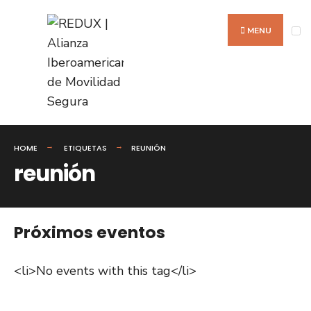
Search
Skip
for:
to
MENU
content
HOME
ETIQUETAS
REUNIÓN
reunión
Próximos eventos
<li>No events with this tag</li>